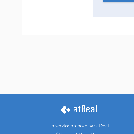
Un service proposé par
atReal