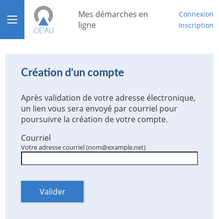
*
Mes démarches en
Connexion
Ouvrir le menu
ligne
Inscription
Accueil
Aide
Création d’un compte
Mon compte
Après validation de votre adresse électronique,
un lien vous sera envoyé par courriel pour
Mon tableau de bord
poursuivre la création de votre compte.
Courriel
Votre adresse courriel (nom@example.net)
Valider