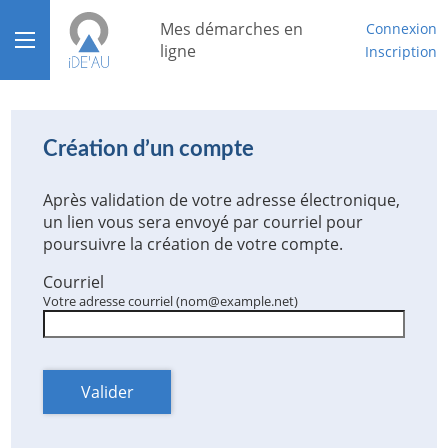
*
Mes démarches en
Connexion
Ouvrir le menu
ligne
Inscription
Accueil
Aide
Création d’un compte
Mon compte
Après validation de votre adresse électronique,
un lien vous sera envoyé par courriel pour
Mon tableau de bord
poursuivre la création de votre compte.
Courriel
Votre adresse courriel (nom@example.net)
Valider