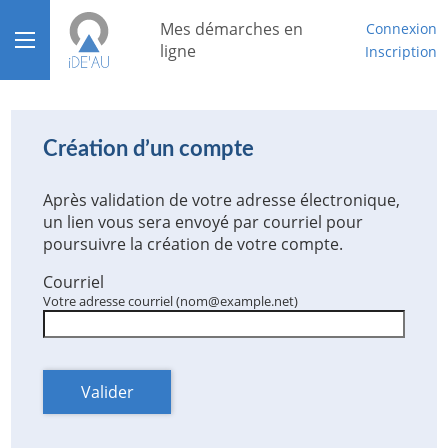
*
Mes démarches en
Connexion
Ouvrir le menu
ligne
Inscription
Accueil
Aide
Création d’un compte
Mon compte
Après validation de votre adresse électronique,
un lien vous sera envoyé par courriel pour
Mon tableau de bord
poursuivre la création de votre compte.
Courriel
Votre adresse courriel (nom@example.net)
Valider