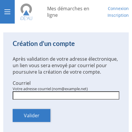
*
Mes démarches en
Connexion
Ouvrir le menu
ligne
Inscription
Accueil
Aide
Création d’un compte
Mon compte
Après validation de votre adresse électronique,
un lien vous sera envoyé par courriel pour
Mon tableau de bord
poursuivre la création de votre compte.
Courriel
Votre adresse courriel (nom@example.net)
Valider