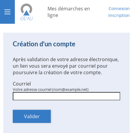
*
Mes démarches en
Connexion
Ouvrir le menu
ligne
Inscription
Accueil
Aide
Création d’un compte
Mon compte
Après validation de votre adresse électronique,
un lien vous sera envoyé par courriel pour
Mon tableau de bord
poursuivre la création de votre compte.
Courriel
Votre adresse courriel (nom@example.net)
Valider