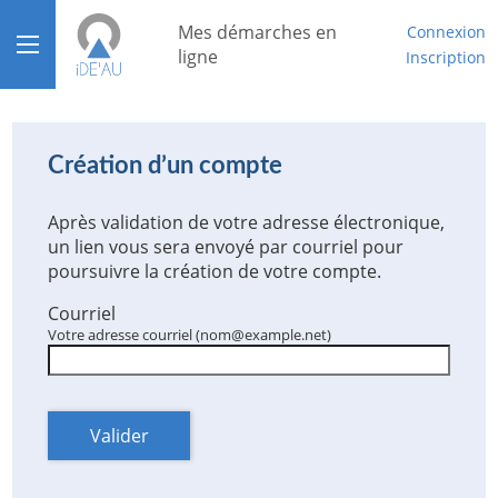
*
Mes démarches en
Connexion
Ouvrir le menu
ligne
Inscription
Accueil
Aide
Création d’un compte
Mon compte
Après validation de votre adresse électronique,
un lien vous sera envoyé par courriel pour
Mon tableau de bord
poursuivre la création de votre compte.
Courriel
Votre adresse courriel (nom@example.net)
Valider