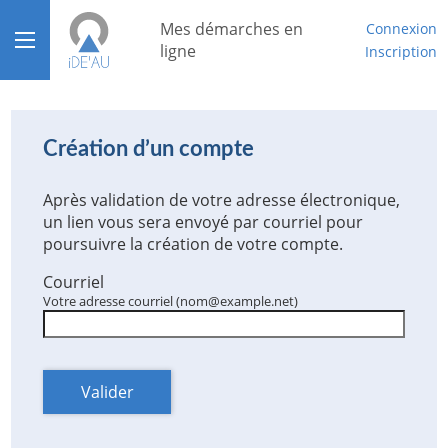
*
Mes démarches en
Connexion
Ouvrir le menu
ligne
Inscription
Accueil
Aide
Création d’un compte
Mon compte
Après validation de votre adresse électronique,
un lien vous sera envoyé par courriel pour
Mon tableau de bord
poursuivre la création de votre compte.
Courriel
Votre adresse courriel (nom@example.net)
Valider