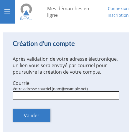
*
Mes démarches en
Connexion
Ouvrir le menu
ligne
Inscription
Accueil
Aide
Création d’un compte
Mon compte
Après validation de votre adresse électronique,
un lien vous sera envoyé par courriel pour
Mon tableau de bord
poursuivre la création de votre compte.
Courriel
Votre adresse courriel (nom@example.net)
Valider