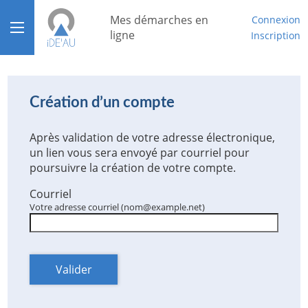
*
Mes démarches en
Connexion
Ouvrir le menu
ligne
Inscription
Accueil
Aide
Création d’un compte
Mon compte
Après validation de votre adresse électronique,
un lien vous sera envoyé par courriel pour
Mon tableau de bord
poursuivre la création de votre compte.
Courriel
Votre adresse courriel (nom@example.net)
Valider