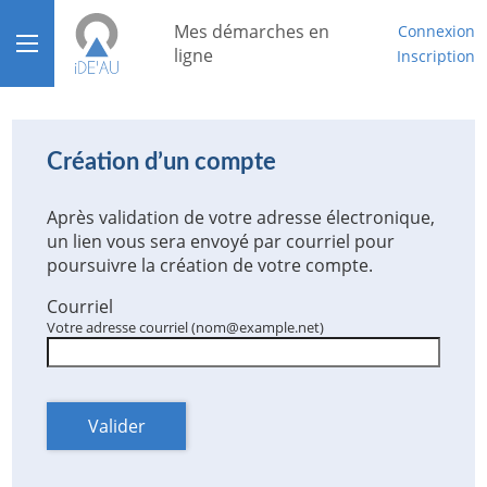
*
Mes démarches en
Connexion
Ouvrir le menu
ligne
Inscription
Accueil
Aide
Création d’un compte
Mon compte
Après validation de votre adresse électronique,
un lien vous sera envoyé par courriel pour
Mon tableau de bord
poursuivre la création de votre compte.
Courriel
Votre adresse courriel (nom@example.net)
Valider