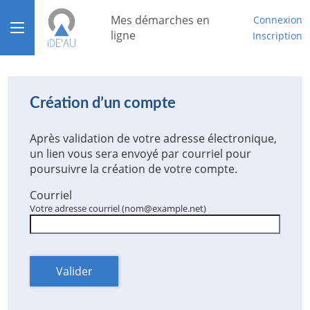
*
Mes démarches en
Connexion
Ouvrir le menu
ligne
Inscription
Accueil
Aide
Création d’un compte
Mon compte
Après validation de votre adresse électronique,
un lien vous sera envoyé par courriel pour
Mon tableau de bord
poursuivre la création de votre compte.
Courriel
Votre adresse courriel (nom@example.net)
Valider